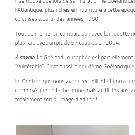
Il se trouve que lors de sa migration, le Goéland L
l’Atlantique, plus riches en nourriture à cette époque
colonisés à partir des années 1980.
Tout de même, en comparaison avec la mouette rie
plus rare avec un pic de 57 couples en 2004.
Le Goéland Leucophée est partiellement pr
A savoir:
“vulnérable”. C’est aussi le deuxième Goéland qu’o
Le Goéland que nous avons recueilli était immature
composé que de tache brune mais au fil des ans, ave
totalement son plumage d’adulte !