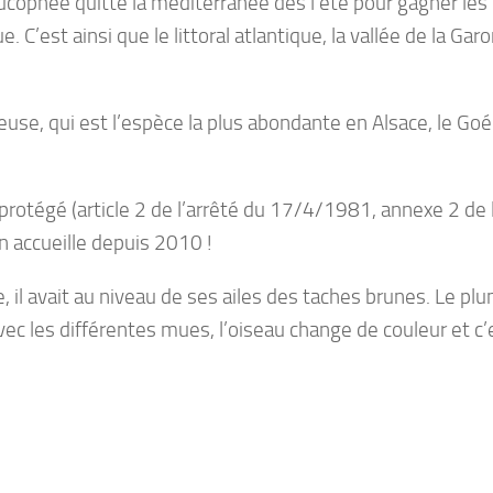
eucophée quitte la méditerranée dès l’été pour gagner les l
. C’est ainsi que le littoral atlantique, la vallée de la Ga
use, qui est l’espèce la plus abondante en Alsace, le 
otégé (article 2 de l’arrêté du 17/4/1981, annexe 2 de la 
n accueille depuis 2010 !
, il avait au niveau de ses ailes des taches brunes. Le pl
c les différentes mues, l’oiseau change de couleur et c’es