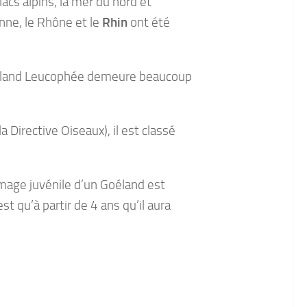
acs alpins, la mer du nord et
ronne, le Rhône et le
Rhin
ont été
Goéland Leucophée demeure beaucoup
Directive Oiseaux), il est classé
umage juvénile d’un Goéland est
t qu’à partir de 4 ans qu’il aura