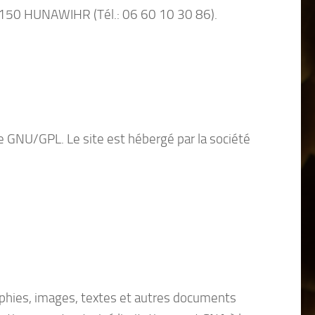
68 150 HUNAWIHR (Tél.: 06 60 10 30 86).
.
nce GNU/GPL. Le site est hébergé par la société
aphies, images, textes et autres documents