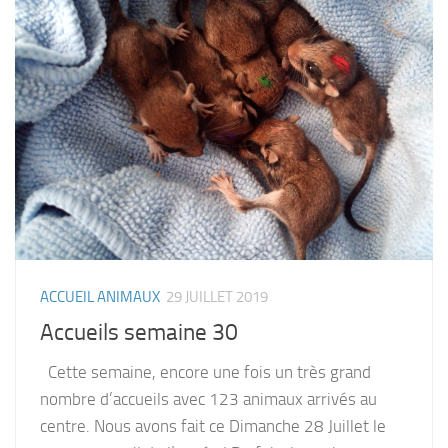
ACCUEIL ANIMAUX
29 JUILLET 2019
Accueils semaine 30
Cette semaine, encore une fois un très grand
nombre d’accueils avec 123 animaux arrivés au
centre. Nous avons fait ce Dimanche 28 Juillet le