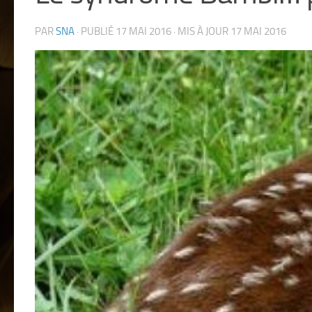
PAR
SNA
· PUBLIÉ
17 MAI 2016
· MIS À JOUR
17 MAI 2016