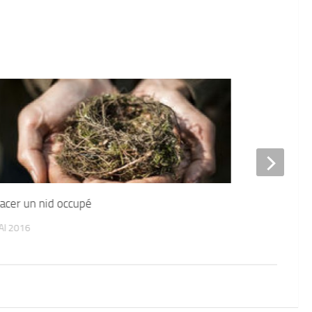
acer un nid occupé
Martre ou Fou
AI 2016
28 JUIN 2016