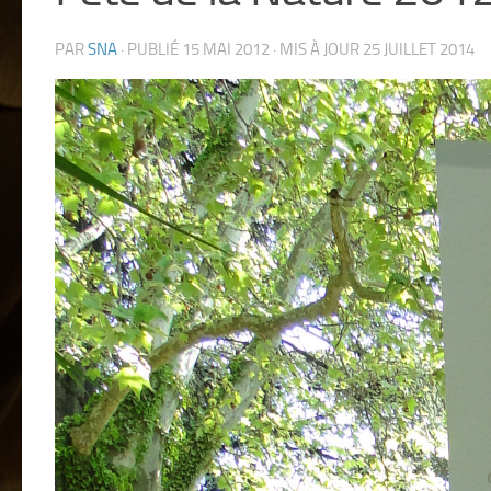
PAR
SNA
· PUBLIÉ
15 MAI 2012
· MIS À JOUR
25 JUILLET 2014