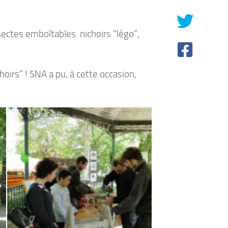
nsectes emboîtables nichoirs “légo”,
oirs” ! SNA a pu, à cette occasion,