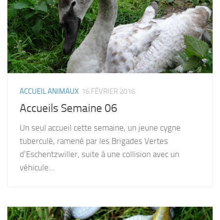
ACCUEIL ANIMAUX
16 FÉVRIER 2016
Accueils Semaine 06
Un seul accueil cette semaine, un jeune cygne
tuberculé, ramené par les Brigades Vertes
d’Eschentzwiller, suite à une collision avec un
véhicule…