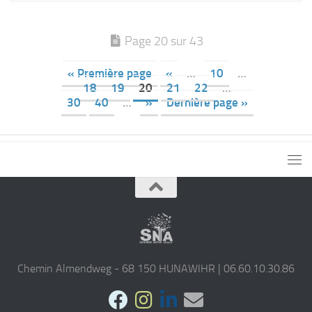
Page 20 sur 43
« Première page
«
…
10
…
18
19
20
21
22
…
30
40
…
»
Dernière page »
Chemin Almendweg - 68 150 HUNAWIHR | 06.60.10.30.86