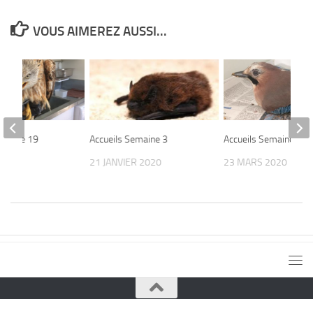
VOUS AIMEREZ AUSSI...
emaine 19
Accueils Semaine 3
Accueils Semaine 12
17
21 JANVIER 2020
23 MARS 2020