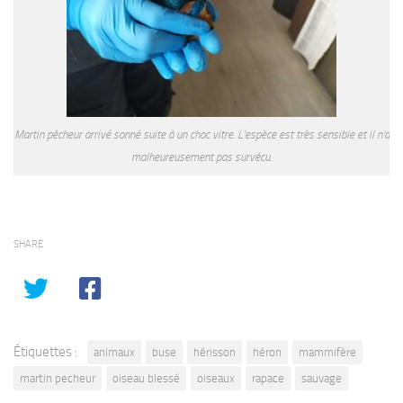
Martin pêcheur arrivé sonné suite à un choc vitre. L’espèce est très sensible et il n’a
malheureusement pas survécu.
SHARE
Étiquettes :
animaux
buse
hérisson
héron
mammifère
martin pecheur
oiseau blessé
oiseaux
rapace
sauvage