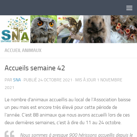
Skip to content
ACCUEIL ANIMAUX
Accueils semaine 42
PAR
SNA
· PUBLIÉ
24 OCTOBRE 2021
· MIS À JOUR
1 NOVEMBRE
2021
Le nombre d’animaux accueillis au local de l’Association baisse
un peu mais est encore très élevé pour cette période de
l’année. C’est 88 animaux que nous avons accueilli lors de ces
deux dernières semaines, c’est à dire du 11 au 24 octobre.
Nous sommes à presque 900 hérissons accueillis depuis le